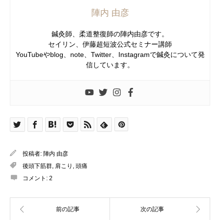
陣内 由彦
鍼灸師、柔道整復師の陣内由彦です。
セイリン、伊藤超短波公式セミナー講師
YouTubeやblog、note、Twitter、Instagramで鍼灸について発
信しています。
投稿者:
陣内 由彦
後頭下筋群
,
肩こり
,
頭痛
コメント:
2