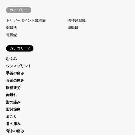
カテゴリー
トリガーポイント鍼治療
傍神経刺鍼
刺鍼法
運動鍼
電気鍼
カテゴリー2
むくみ
シンスプリント
手首の痛み
母趾の痛み
眼精疲労
肉離れ
肘の痛み
股関節痛
肩こり
肩の痛み
背中の痛み