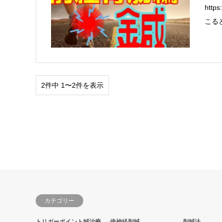
htt
こる
2件中 1〜2件を表示
カテゴリー
トリガーポイント鍼治療
傍神経刺鍼
刺鍼法