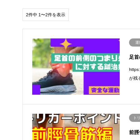
2件中 1〜2件を表示
運
足首
htt
が残
ト
前脛