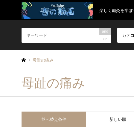
楽しく鍼灸を学ぼ
and
カテ
or
母趾の痛み
母趾の痛み
並べ替え条件
新しい順