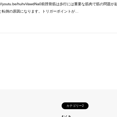
ps://youtu.be/huhvVawdNa0前脛骨筋は歩行には重要な筋肉で筋の問題が
と転倒の原因になります。トリガーポイントが…
カテゴリー2
むくみ