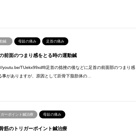
動鍼
母趾の痛み
足首の痛み
の前面のつまり感をとる時の運動鍼
ps://youtu.be/TUekx99xdf8足首の捻挫の後などに足首の前面部のつまり感
る事がありますが、原因として距骨下脂肪体の…
リガーポイント鍼治療
母趾の痛み
骨筋のトリガーポイント鍼治療